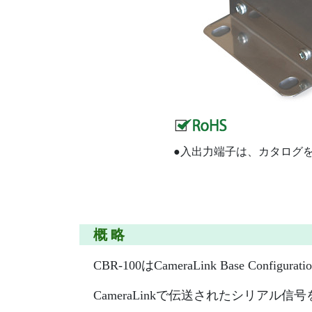
●入出力端子は、カタログ
概 略
CBR-100はCameraLink Base Co
CameraLinkで伝送されたシリアル