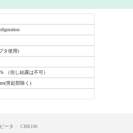
figuration
ダプタ使用)
80％ （但し結露は不可）
H)mm(突起部除く)
ピータ
CBR100