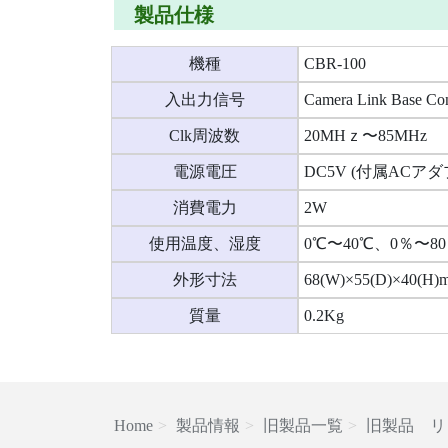
製品仕様
機種
CBR-100
入出力信号
Camera Link Base Con
Clk周波数
20MHｚ〜85MHz
電源電圧
DC5V (付属ACア
消費電力
2W
使用温度、湿度
0℃〜40℃、0％〜
外形寸法
68(W)×55(D)×40(
質量
0.2Kg
Home
製品情報
旧製品一覧
旧製品 リ