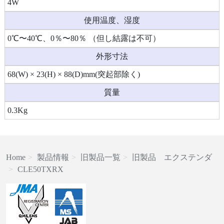
4W
使用温度、湿度
0℃〜40℃、0％〜80％ （但し結露は不可）
外形寸法
68(W) × 23(H) × 88(D)mm(突起部除く)
質量
0.3Kg
Home
製品情報
旧製品一覧
旧製品 エクステンダ
CLE50TXRX