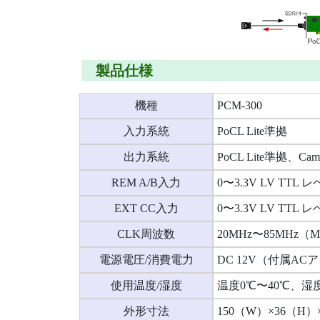
製品仕様
機種
PCM-300
入力系統
PoCL Lite準拠
出力系統
PoCL Lite準拠、Ca
REM A/B入力
0〜3.3V LV TTL 
EXT CC入力
0〜3.3V LV TTL 
CLK周波数
20MHz〜85MHz（
電源電圧/消費電力
DC 12V（付属AC
使用温度/湿度
温度0℃〜40℃、湿度
外形寸法
150（W）×36（H）