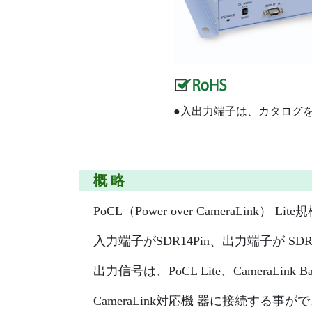
●入出力端子は、カタログ
概 略
PoCL（Power over Camera
入力端子がSDR14Pin、出力端子が SDR
出力信号は、PoCL Lite、CameraL
CameraLink対応機 器に接続する事が