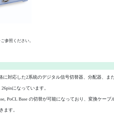
をご参照ください。
Link） Lite規格に対応した2系統のデジタル信号切替器、分
 26pinになっています。
ink Base, PoCL Base の切替が可能になっており、変
できます。