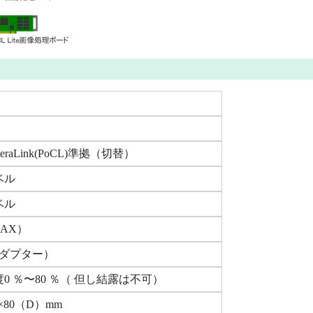
meraLink(PoCL)準拠（切替）
レベル
レベル
MAX）
アダプター）
0 ％〜80 ％（ 但し結露は不可）
×80（D）mm